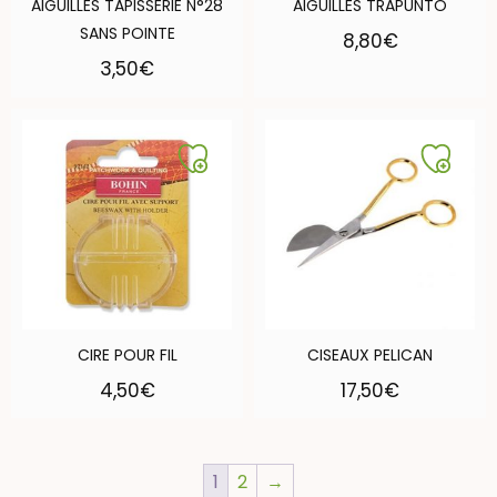
AIGUILLES TAPISSERIE N°28
AIGUILLES TRAPUNTO
SANS POINTE
8,80
€
3,50
€
CIRE POUR FIL
CISEAUX PELICAN
4,50
€
17,50
€
1
2
→