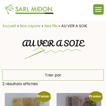
M
c
:
Accueil
Nos rayons
Nos fils
AU VER A SOIE
AU VER A SOIE
Trier par
2 résultats affichés
Promo !
Promo !