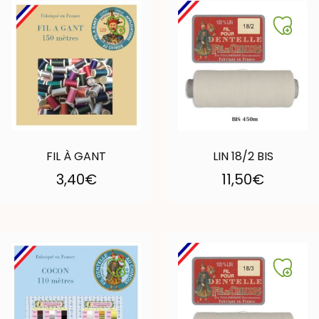
FIL À GANT
LIN 18/2 BIS
3,40
€
11,50
€