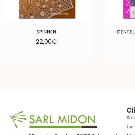
SPINNEN
DENTEL
22,00
€
Cl
Se 
Liv