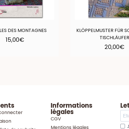
LES DES MONTAGNES
KLÖPPELMUSTER FÜR S
TISCHLÄUFE
15,00
€
20,00
€
ients
Informations
Le
légales
connecter
CGV
raison
Mentions légales