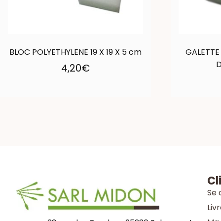
BLOC POLYETHYLENE 19 X 19 X 5 cm
GALETTE
D
4,20
€
Cl
Se 
Liv