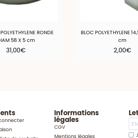
 POLYETHYLENE RONDE
BLOC POLYETHYLENE 14,5
IAM 58 X 5 cm
cm
31,00
€
2,00
€
ients
Informations
Le
légales
connecter
CGV
raison
Mentions légales