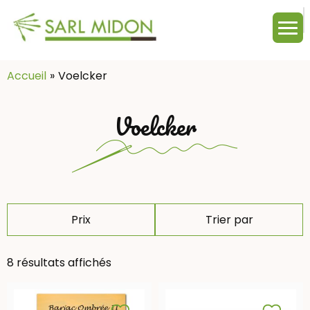
M
c
:
Accueil
Voelcker
Voelcker
Prix
Trier par
8 résultats affichés