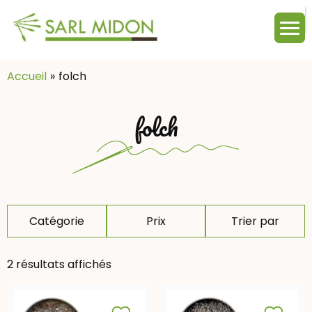
M
c
:
Accueil
folch
folch
Catégorie
Prix
Trier par
2 résultats affichés